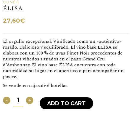
ÉLISA
27,60
€
El orgullo excepcional. Vinificado como un «auténtico»
rosado. Delicioso y equilibrado. El vino base ELISA se
elabora con un 100 % de uvas Pinot Noir procedentes de
nuestros viñedos situados en el pago Grand Cru
d’Ambonnay. El vino base ÉLISA encuentra con toda
naturalidad su lugar en el aperitivo o para acompañar un
postre.
Se vende en cajas de 6 botellas.
Élisa
quantity
-
+
ADD TO CART