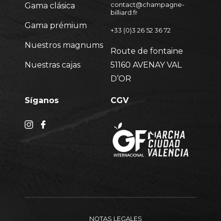
Gama clásica
contact@champagne-
billiard.fr
Gama prémium
+33 (0)3 26 52 36 72
Nuestros magnums
Route de fontaine
Nuestras cajas
51160 AVENAY VAL
D’OR
Síganos
CGV
NOTAS LEGALES