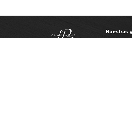
Nuestras 
Gama clási
Gama pré
Nuestros
Nuestras ca
NOTAS LEGALES