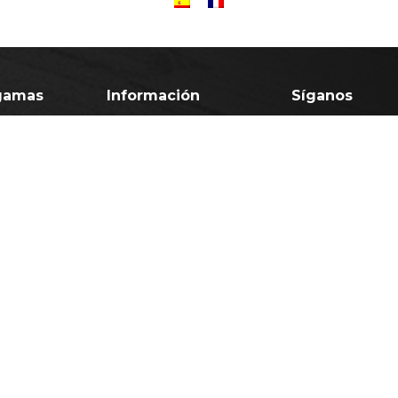
gamas
Información
Síganos
ca
contact@champagne-billiard.fr
+33 (0)3 26 52 36 72
mium
Route de fontaine
 magnums
51160 AVENAY VAL D’OR
jas
El abuso del alcohol es pelig