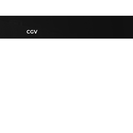
CGV
roso para la salud, consume con moderación