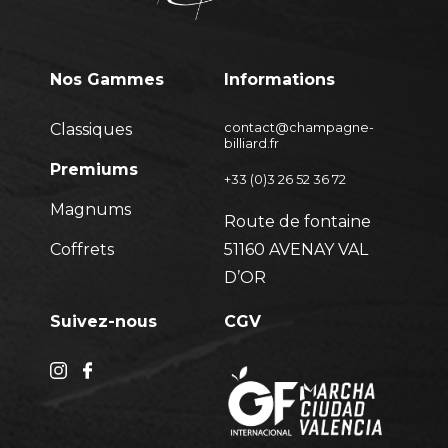
Nos Gammes
Informations
Classiques
contact@champagne-
billiard.fr
Premiums
+33 (0)3 26 52 36 72
Magnums
Route de fontaine
Coffrets
51160 AVENAY VAL
D’OR
Suivez-nous
CGV