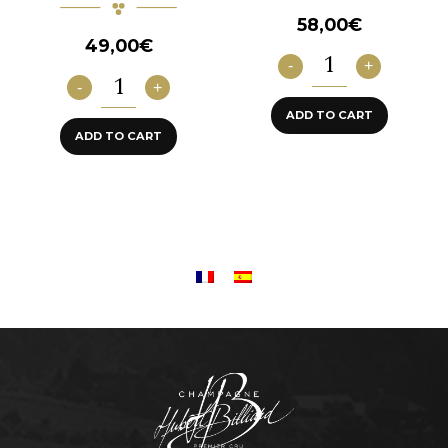
58,00
€
49,00
€
Pierre-
Alfred
-
+
Les
quantity
Champs
-
+
Fêteux
ADD TO CART
quantity
ADD TO CART