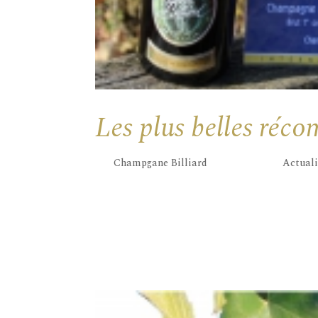
Les plus belles ré
par
Champgane Billiard
|
Juin 21, 2019
|
Actuali
Le Guide Gilbert & Gaillard 2019 a décerné
Champagne de la propriété : « Les Champs Fê
reconnu par un tel jury d’œnologues renom