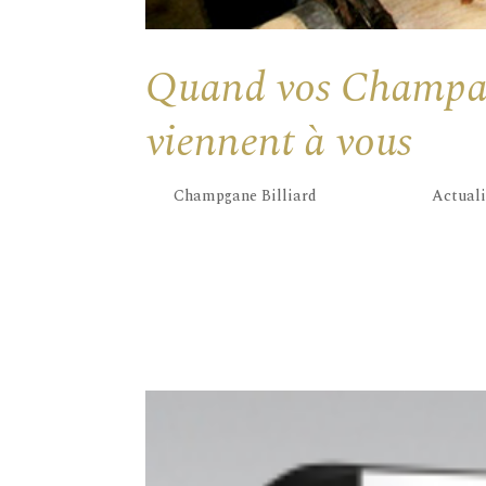
Quand vos Champa
viennent à vous
par
Champgane Billiard
|
Juin 21, 2019
|
Actuali
Avec l’approche des fêtes de fin d’année, d
nouvelles dégustations passionnées. Je vous
bénéficier d’une livraison gratuite par mes s