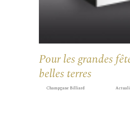
Pour les grandes fêt
belles terres
par
Champgane Billiard
|
Juin 21, 2019
|
Actuali
La dernière-née de la gamme Hubert Billiar
allier rigueur et créativité dans l’élabora
magnifiques parcelles des « Champs Hérard 