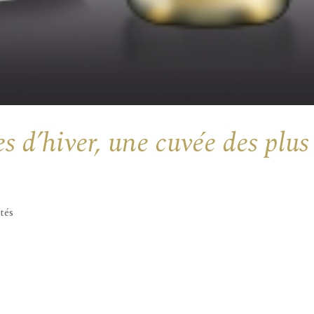
es d’hiver, une cuvée des plus
tés
d, « Les Champs Fêteux » , est l’illustration même de ma pass
tion des Champagnes. Seuls les raisins Chardonnay récoltés sur 
» et...