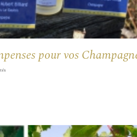
compenses pour vos Champagn
tés
 la médaille d’Or à deux cuvées emblématiques de la philosoph
teux » et « Le Gaulois« . Voir l’aboutissement d’années de tr
més est...