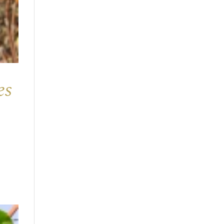
es
ie
avail