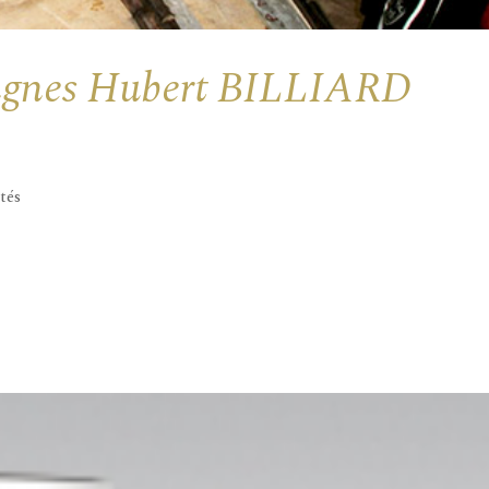
gnes Hubert BILLIARD
tés
ébutent mes pérégrinations vers les foires et marchés pour de
 invite alors à me contacter pour, en fonction des possibilités
oins lors...